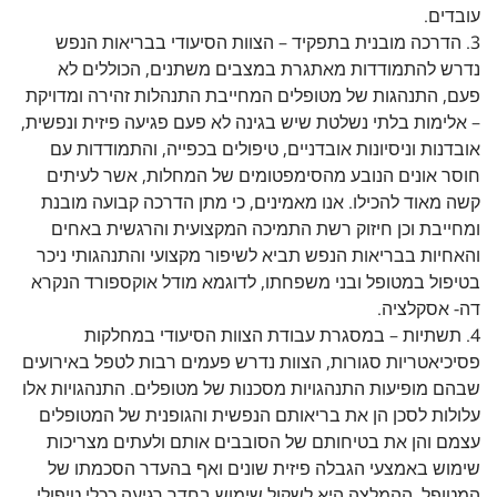
עובדים.
3. הדרכה מובנית בתפקיד – הצוות הסיעודי בבריאות הנפש
נדרש להתמודדות מאתגרת במצבים משתנים, הכוללים לא
פעם, התנהגות של מטופלים המחייבת התנהלות זהירה ומדויקת
– אלימות בלתי נשלטת שיש בגינה לא פעם פגיעה פיזית ונפשית,
אובדנות וניסיונות אובדניים, טיפולים בכפייה, והתמודדות עם
חוסר אונים הנובע מהסימפטומים של המחלות, אשר לעיתים
קשה מאוד להכילו. אנו מאמינים, כי מתן הדרכה קבועה מובנת
ומחייבת וכן חיזוק רשת התמיכה המקצועית והרגשית באחים
והאחיות בבריאות הנפש תביא לשיפור מקצועי והתנהגותי ניכר
בטיפול במטופל ובני משפחתו, לדוגמא מודל אוקספורד הנקרא
דה- אסקלציה.
4. תשתיות – במסגרת עבודת הצוות הסיעודי במחלקות
פסיכיאטריות סגורות, הצוות נדרש פעמים רבות לטפל באירועים
שבהם מופיעות התנהגויות מסכנות של מטופלים. התנהגויות אלו
עלולות לסכן הן את בריאותם הנפשית והגופנית של המטופלים
עצמם והן את בטיחותם של הסובבים אותם ולעתים מצריכות
שימוש באמצעי הגבלה פיזית שונים ואף בהעדר הסכמתו של
המטופל. ההמלצה היא לשקול שימוש בחדר רגיעה ככלי טיפולי