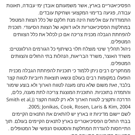
הפסיכיאטריים בארץ, אשר משמעותם אובדן ימי עבודה, תאונות
עבודה, פגיעה בדימוי המקצועי ושחיקת עובדים.
התמודדות עם אלימות הינה מנת חלקם של כלל הצוות המטפל
במחלקות הפסיכיאטריות ולאו דווקא של הצוות הסיעודי. תוכנית
להפחתת הגבלה מכנית צריכה אם כן לכלול את כלל הצוותים
המטפלים.
ניהול תהליך שינוי מוצלח תלוי בשיתוף כל הגורמים הרלוונטיים:
משרד האוצר, משרד הבריאות, הנהלות בתי החולים והצוותים
המטפלים.
ממחקרים רבים ניתן ללמוד כי תוכניות להפחתת הגבלה מכנית
הופעלו במקומות רבים בעולם ונשאו תוצאות חיוביות לטווח קצר
בלבד, זאת משום שלא נתנו מענה לטווח הארוך ולא בוצע שימור
והתמדה בתוכניות. התוכנית המוצגת צריכה לתת מענה, כלים,
הדרכה ותקציב לטווח הארוך ולא רק לטווח הקצר ((Smith et al,
2005; Jonikas, Cook, Rosen, Laris & Kim, 2004.
לשם יישום מדיניות זו בארץ יש להתאים את התנאים הקיימים
בבתי החולים הפסיכיאטריים בארץ לתנאים הקיימים בעולם. תוך
התייחסות להגדרת המחלקות והסטטוס הנפשי של המטופלים .