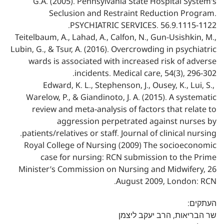
G.A. (2005). Pennsylvania State Hospital System’s
Seclusion and Restraint Reduction Program.
PSYCHIATRIC SERVICES. 56.9.1115-1122.
Teitelbaum, A., Lahad, A., Calfon, N., Gun-Usishkin, M.,
Lubin, G., & Tsur, A. (2016). Overcrowding in psychiatric
wards is associated with increased risk of adverse
incidents. Medical care, 54(3), 296-302.
‏ Edward, K. L., Stephenson, J., Ousey, K., Lui, S.,
Warelow, P., & Giandinoto, J. A. (2015). A systematic
review and meta‐analysis of factors that relate to
aggression perpetrated against nurses by
patients/relatives or staff. Journal of clinical nursing.
‏Royal College of Nursing (2009) The socioeconomic
case for nursing: RCN submission to the Prime
Minister’s Commission on Nursing and Midwifery, 26
August 2009, London: RCN.
העתקים:
שר הבריאות, הרב יעקב ליצמן