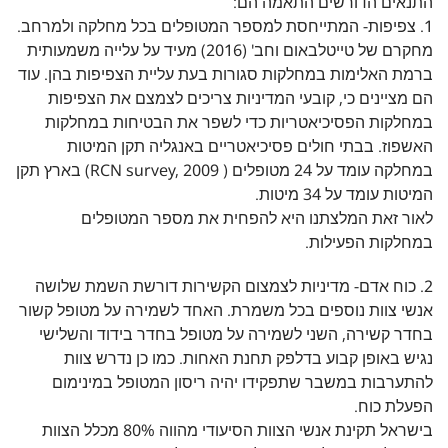
התנאים הדורשים התאמה הם:
1. צפיפות- המתייחסת למספר המטופלים בכל מחלקה ולמרחב.
מחקרם של טייטלבאום וחב' (2016) מעיד על עלייה משמעותית
ברמת האלימות במחלקות סגורות בעת עליית הצפיפות בהן. עוד
הם מציינים כי, קובעי המדיניות צריכים לצמצם את הצפיפות
במחלקות הפסיכיאטריות כדי לשפר את הבטיחות במחלקות
האשפוז. בבתי חולים פסיכיאטריים באנגליה תקן המיטות
במחלקה עומד על 24 מטופלים ( RCN survey, 2009) בארץ תקן
המיטות עומד על 34 מיטות.
לאור זאת המלצתנו היא להפחית את מספר המטופלים
במחלקות הפעילות.
2. כוח אדם- מדיניות לצמצום הקשירות דורשת השמת שלושה
אנשי צוות נוספים בכל משמרת. האחד לשמירה על מטופל קשור
בחדר קשירה, השני לשמירה על מטופל בחדר בידוד והשלישי
נגיש באופן קבוע בדלפק תחנת האחות. כמו כן נדרש צוות
להתערבות במשבר שתפקידו יהיה ריסון המטופל במינימום
הפעלת כוח.
בישראל תקינת אנשי הצוות הסיעודי מהווה 80% מכלל הצוות