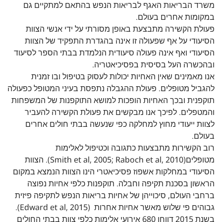
משרד הבריאות האגף לבריאות הנפש בהתאם למתקיים גם
במקומות אחרים בעולם.
פעולת הקשירה מתבצעת באופן מסורתי על ידי אנשי הצוות
הסיעודי על אף שפעולה זו אינה בהגדרת התפקיד של הצוות
הסיעודי ואף אינה פעולה סיעודית הנלמדת בבתי הספר לסיעוד
ובהכשרה העל בסיסית בפסיכיאטריה.
אנו מאמינים שאין האחיות יכולות לעסוק בטיפול ובו זמנית
להגביל מטופלים. פעולת ההגבלה נתפסת בעיני המטופל כפעולה
תוקפנית ובכך האחיות הופכות למושא התוקפנות של המשפחות
והמטפלים. לפיכך אנו מבקשים את פעולת הקשירה להעביר
לצוות ייעודי מחוץ למחלקה כפי שנעשה בבתי חולים אחרים
בעולם.
רוב הקשירות מתבצעות כתגובה וכטיפול לאלימות
מטופלים(Smith et al, 2005; Raboch et al, 2010). הצוות
הסיעודי במחלקות אשפוז פסיכיאטרי הינו הצוות הנמצא במקום
הראשון בסכנת תקיפה וחבלה. תוקפנות כלפי אחיות נפוצה
ברחבי העולם, סיכוייהן של אחיות בריאות הנפש לתקיפה פיזית
גבוהים פי שלוש מאשר אחיות אחרות ‏ (Edward et al, 2015).
בשנת 2015 דווחו 680 אירועי אלימות כלפי צוות בבתי החולים