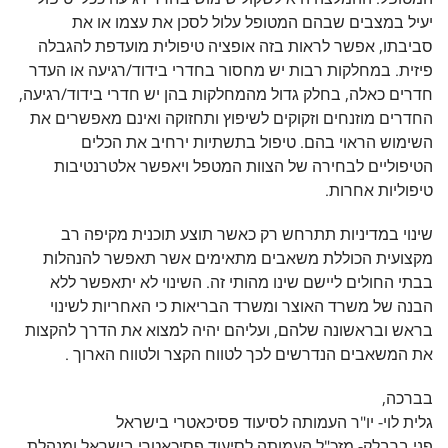
יעיל במצבים שבהם המטופל עלול לסכן את עצמו או את
סביבתו, אפשר לראות בזה אופציה טיפולית מועדפת להגבלה
פיזית. במחלקות רבות יש מחסור בחדרי בידוד/רגיעה או העדר
חדרים כאלה, בחלק גדול מהמחלקות בהן יש חדרי בידוד/רגיעה,
החדרים מוזנחים וזקוקים לשיפוץ ותחזוקה ואינם מאפשרים את
השימוש הראוי בהם. טיפול בתשתיות ירחיב את הכלים
הטיפוליים לבחירה של הצוות המטפל ויאפשר אלטרנטיבות
טיפוליות אחרות.
שינוי במדיניות תתרחש רק כאשר תוצע תוכנית מקיפה רב
מקצועית הכוללת משאבים מתאימים אשר תאפשר להנהלות
בבתי החולים ליישם שינו מהותי זה. השינוי לא יתאפשר ללא
הבנה של משרד האוצר ומשרד הבריאות כי האחריות לשינוי
בראש ובראשונה שלהם, ועליהם יהיה למצוא את הדרך להקצות
את המשאבים הנדרשים לכך לטווח הקצר ולטווח הארוך .
בברכה,
גלית לוי- יו"ר העמותה לסיעוד פסיכאטרי בישראל
פני ברבלק- מזכ"ל העמותה לסיעוד פסיכאטרי בישראל ומנהלת