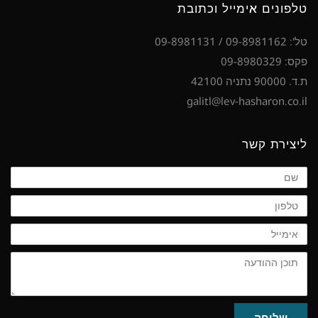
טלפונים אימייל וכתובת
טל': 09-8981162 / 09-8981131
פקס: 09-8980329
ת.ד. 90000 נתניה 42100
galitl@lev-hasharon.co.il
ליצירת קשר
שם
טלפון
אימייל
תוכן
ההודעה
שליחה