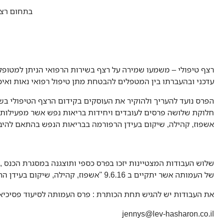
בתחום רצף 
רצף טיפולי – משמעו שמירה על רצף בשירות הרפואי הניתן למטופל, 
עדכני ובהעברתו בין המטפלים להבטחת מתן טיפול רפואי נאות ואיכו
הפרס נועד להעריך ולהוקיר את העוסקים בקידום הרצף הטיפולי בש
חלוקת שלושה פרסים לעובדים ויחידות בריאות נפש אשר מפעילות 
אשפוז, קהילה, שיקום בעידן הרפורמה בבריאות הנפש בהתאם להיב
שלוש העבודות המצטיינות יזכו בפרס כספי ותוצגנה במסגרת הכנס
של העמותה אשר יתקיים ב 9.6.16 "אשפוז, קהילה, שיקום בעידן הרפורמה- פנינו לאן?"
את העבודות יש להגיש תחת הכותרת : פרס העמותה לסיעוד פסיכיאט
jennys@lev-hasharon.co.il