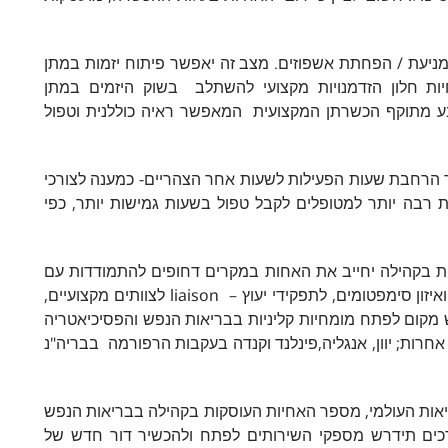
במניעת / הפחתת אשפוזים. מצב זה יאפשר פיתוח יזמות במתן
יות חלון הזדמנויות מקצועי להשתלב בשוק היזמים במתן
בע מתוקף הכשרתן המקצועית המאפשר ראיה כוללנית וטפול
 הרחבת שעות הפעילות לשעות אחר הצהריים- כמענה לצורכי
 רבה יותר למטופלים לקבל טפול בשעות גמישות יותר, כפי
ות בקהילה יחייב את האחות במקרים דחופים להתמודדות עם
מצבי משבר ולקבלת החלטות מהירה, לאיזון תרופתי ואיזון סימפטומים, לתפקידי יעוץ – liaison לצוותים מקצועיים,
 מקום לפתח מומחיות קליניות בבריאות הנפש והפסיכיאטריה
חרות; יוון, אנגליה,פינלנד וקנדה בעקבות הרפורמה בבריה"נ
ריאות העולמי, מספר האחיות העוסקות בקהילה בבריאות הנפש
כים תידרש מספקי השירותים לפתח ולהכשיר דור חדש של