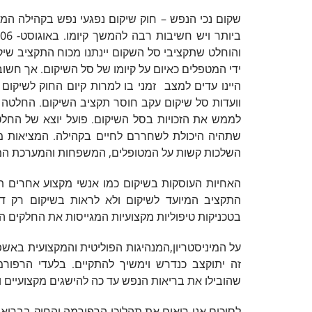
והוחלט שתקציבי סל השקום יינתנו מכוח התקציב שיק
היינו עדים למצב זמני בו למרות קיום החוק לשיקו
וועדות סל שיקום עקב חוסר תקציב השיקום. החלטה זו
לממש את הזכויות בסל השיקום. פועל יוצא של החל
שתהיה היכולת לשחררם לחיים בקהילה. המציאות מו
השלכות קשות על המטופלים, המשפחות והמערכת ה
האחיות העוסקות בשיקום כמו אנשי מקצוע אחרים תהי
התקציב המיועד לשיקום ולא לראות בשיקום רק דר
בטכניקות טיפוליות מקצועיות המגייסות את החלקים ה
על המיניסטריון,המנהיגות הפוליטית והמקצועית באשפו
זה יתוקצב כנדרש וימשיך להתקיים. בלעדי הרפור
שהובילו את בריאות הנפש עד כה להישגים מקצועיים ו
לסיכום אנו רואים את תהליכי הרפורמה והחוק בבריא