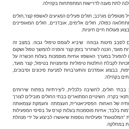
וכלנה לתת מענה לדרישות המתפתחות בקהילה.
ל מטופלים מורכב; חולים פעילים המגיעים לאשפוז קצר,חולים
ואה כפולה, חולים אלימים, אובדניים, חולים המאופיינים
 פעולות חיים חיוניות.
ם לסבב מיטות גבוהה שיביא לעומס טיפולי גבוה. במצב זה
רות מועד, הכנה לשחרור בזמן קצר והפניה להמשך טפול ושקום
בים להפעיל במערך האשפוז אחיות מוסמכות בעלות הכשרה על
ות לקבלת החלטות טיפוליות ומיומנויות בטיפול; קצר מועד,
ת, בבצוע אומדנים והתערבויות למניעת סיכונים וסיבוכים,
תים בקהילה.
בבתי חולים, לחשיבה כלכלית, ליצירתיות בפתוח שירותים
תנאי בקרה. השינויים המתוארים בבתי החולים מובילים לצורך
יותיה של האחות הפסיכיאטרית, העצמתה והעמקת עצמאותה
רמות בלבד; אחיות מוסמכות בעלות קורס על בסיסי המפעילות
 "המלונאות" ופעילויות נוספות שיאושרו לביצוע על ידי מנהלת
כת במחלקה.