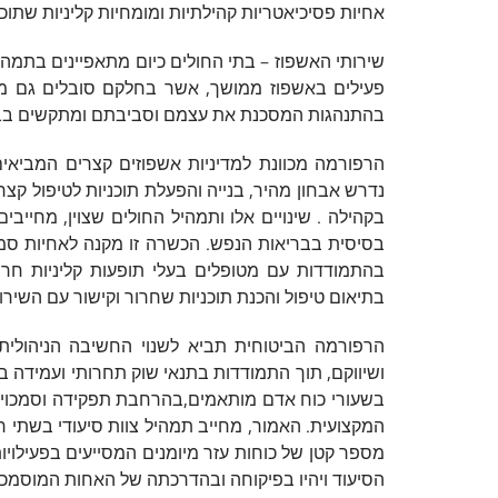
אחיות פסיכיאטריות קהילתיות ומומחיות קליניות שת
שירותי האשפוז – בתי החולים כיום מתאפיינים בתמהי
פעילים באשפוז ממושך, אשר בחלקם סובלים גם מתחל
בהתנהגות המסכנת את עצמם וסביבתם ומתקשים בבצוע
הרפורמה מכוונת למדיניות אשפוזים קצרים המביאי
נדרש אבחון מהיר, בנייה והפעלת תוכניות לטיפול קצ
בקהילה . שינויים אלו ותמהיל החולים שצוין, מחיי
בסיסית בבריאות הנפש. הכשרה זו מקנה לאחיות סמכוי
בהתמודדות עם מטופלים בעלי תופעות קליניות חריפו
בתיאום טיפול והכנת תוכניות שחרור וקישור עם השירו
הרפורמה הביטוחית תביא לשנוי החשיבה הניהולית 
ושיווקם, תוך התמודדות בתנאי שוק תחרותי ועמידה ב
בשעורי כוח אדם מותאמים,בהרחבת תפקידה וסמכו
המקצועית. האמור, מחייב תמהיל צוות סיעודי בשתי 
מספר קטן של כוחות עזר מיומנים המסייעים בפעילויות
הסיעוד ויהיו בפיקוחה ובהדרכתה של האחות המוסמ