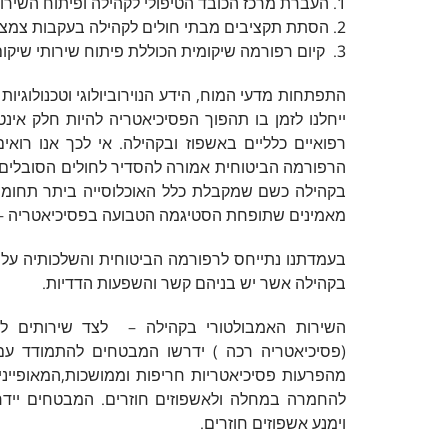
1. העברת מרכז הכובד הטיפולי לקהילה ופיתוח השירותים הקהילתיים.
2. הסתת תקציבים מבתי חולים לקהילה בעקבות צמצום מיטות אשפוז וצמצום תקנים.
3. קיום רפורמה שיקומית הכוללת פיתוח שירותי שיקום בקהילה והסדרת סל שירותי שיקום בחקיקה.
התפתחות מדעי המוח, הידע הנוירוביולוגי וטכנולוג
ייחלנו לזמן בו תהפוך הפסיכיאטריה להיות חלק אינ
רפואיים כלליים באשפוז ובקהילה. אי לכך אנו רואי
הרפורמה הביטוחית אמורה להסדיר לחולים הסובלים 
בקהילה כשם שמקבלת כלל האוכלוסייה ביתר תחומי 
מאמינים שתופחת הסטיגמה הטבועה בפסיכיאטריה – בחולי
בעמדתנו נתייחס לרפורמה הביטוחית והשלכותיה על ה
בקהילה אשר יש בניהם קשר והשפעות הדדיות.
השירות האמבולטורי בקהילה – לצד שירותים לאו
(פסיכיאטריה רכה ) ידרשו המבטחים להתמודד עם 
מהפרעות פסיכיאטריות חריפות וממושכות,המאופייני
להחמרה במחלה ולאשפוזים חוזרים. המבטחים יידר
וימנע אשפוזים חוזרים.