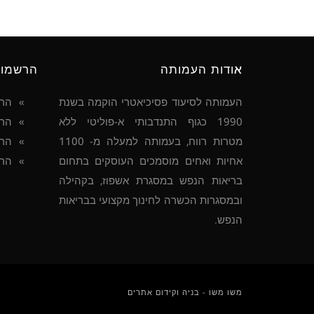
אודות העמותה
הרשמו
העמותה לסיעוד פסיכיאטרי הוקמה בשנת
הר
1990 כגוף התנדבותי א-פוליטי ללא
הרש
מטרות רווח, בעמותה למעלה מ- 1100
הרש
אחיות ואחים מוסמכים העוסקים בתחום
הרש
בריאות הנפש במסגרת אשפוז, בקהילה
ובמסגרות הכשרה לחינוך מקצועי בבריאות
הנפש.
משו משו - בניה וקידום אתרים