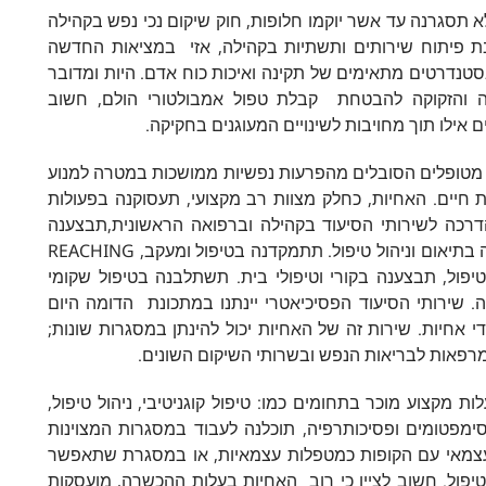
תסגרנה עד אשר יוקמו חלופות, חוק שיקום נכי נפש בקהילה
בת פיתוח שירותים ותשתיות בקהילה, אזי במציאות החדשה
סטנדרטים מתאימים של תקינה ואיכות כוח אדם. היות ומדובר
 והזקוקה להבטחת קבלת טפול אמבולטורי הולם, חשוב
ילו תוך מחויבות לשינויים המעוגנים בחקיקה.
ית מטופלים הסובלים מהפרעות נפשיות ממושכות במטרה למנוע
 חיים. האחיות, כחלק מצוות רב מקצועי, תעסוקנה בפעולות
והדרכה לשירותי הסיעוד בקהילה וברפואה הראשונית,תבצענה
התערבויות של רפואה דחופה במצבי משבר,תעסוקנה בתיאום וניהול טיפול. תתמקדנה בטיפול ומעקב, REACHING
לטיפול, תבצענה בקורי וטיפולי בית. תשתלבנה בטיפול שקומי
. שירותי הסיעוד הפסיכיאטרי יינתנו במתכונת הדומה היום
י אחיות. שירות זה של האחיות יכול להינתן במסגרות שונות;
רפאות לבריאות הנפש ובשרותי השיקום השונים.
מקצוע מוכר בתחומים כמו: טיפול קוגניטיבי, ניהול טיפול,
ל סימפטומים ופסיכותרפיה, תוכלנה לעבוד במסגרות המצוינות
ן עצמאי עם הקופות כמטפלות עצמאיות, או במסגרת שתאפשר
ול. חשוב לציין כי רוב האחיות בעלות ההכשרה, מועסקות