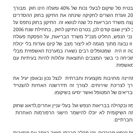
שקום נכי הנפש – חוק שיקום נפגעי נפש בקהילה המבטיח סל שיקום לבעלי נכות של 40% ומעלה הינו חוק מבורך
ביותר ויש חשיבות רבה להמשך קיומו. באוגוסט- 2006 וועדת השרים לחקיקה שינתה את התיקון בחוק ההסדרים
צה משרד הבריאות כל שנה לנושא זה. התיקון בחוק נתפס על
ידי המטפלים כאיום על קיומו של סל השיקום. אך חשוב לציין שגם קודם לכן, בטרם התיקון לחוק , בתחילת שנת 2006
ם נכי הנפש, החליט מנכ"ל משרד הבריאות, על הפסקת פעולת
 נבעה מתוך מגמה לא ליצור מצב של קיום וועדות בלי יכולת
טה זו היה שמטופלים רבים נשארו במערכת האשפוזית מבלי
כיחה כי בשני המצבים התוצאות עלולות להיות בעיתיות עם
מאשפזת.
ינה מחויבות מקצועית וחברתית לנצל נכון ובאופן יעיל את
ך לצריכת שירותים. לצורך זה תידרשנה האחיות להצטייד
בריאים של המטופל ואשר יסיעו בשיקומו.
ז ובקהילה בבריאות הנפש ועל בעלי עניין אחרים,לדאוג שחוק
מה השיקומית לא יוכלו להישמר הישגי הרפורמות האחרות
חברתיים.
ות הנפש מבורכים. זהו מהלך חברתי חשוב ביותר עם מחויבות