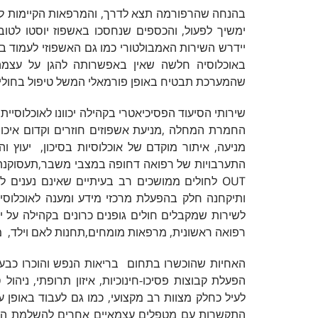
בהנחה שהרפורמה תצא לדרך, והמרפאות הקיימות לא 
ימשיך לפעול, והכספים שנחסכו באשפוז יוסטו לטו
יידרש השירות האמבולטורי כמו גם האשפוזי לעמוד ב
באוכלוסיה חלשה שאין באפשרותה להגן על עצמה
שהמערכת תבטיח באופן פורמאלי המשל טיפול בחולים א
שירותי הסיעוד הפסיכיאטרי בקהילה יכוונו לאוכלוסי
החמרת המחלה ,מניעת אשפוזים חוזרים וקדום איכות
מניעה, איתור מוקדם של אוכלוסיות בסיכון, יעוץ 
OUT לחולים ממושכים רב בעיתיים שאינם נענים 
ותיקחנה חלק בהפעלת מרכזי מידע ומענה לאוכלוסיה
לשירות שמקבלים חולים גופנים כרונים בקהילה על יד
רפואה ראשונית, מרפאות מומחים,תחנות לאם וילד, מ
האחיות שהוכשרו בתחום בריאות הנפש והוכרו כבעלות 
הפעלת קבוצות פסיכו-חינוכיות, איזון תרופתי, ניהו
לעיל כחלק מצוות רב מקצועי, כמו גם לעבוד באופ
התקשרות עם מטפלים עצמאיים אחרים להשלמת הטיפ