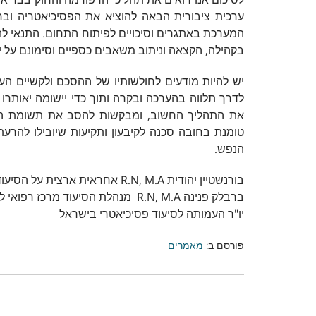
ערכית ציבורית הבאה להוציא את הפסיכיאטריה וב
המערכת באתגרים וסיכויים לפיתוח התחום. התנאי ל
בקהילה, הקצאה וניתוב משאבים כספיים וסימונם על יד
יש להיות מודעים לחולשותיו של ההסכם ולקשיים ה
לדרך תלווה בהערכה ובקרה ותוך כדי יישומה יאותרו ו
את התהליך החשוב, ומבקשות להסב את תשומת הלב
טומנת בחובה סכנה לקיבעון ותקיעות שיובילו להרע
הנפש.
בורנשטיין יהודית R.N, M.A אחראית ארצית על הסיעוד הפסיכיאטרי שרותי ברה"נ משרד הבריאות
ברבלק פנינה R.N, M.A מנהלת הסיעוד מרכז רפואי לבריאות הנפש לב השרון
יו"ר העמותה לסיעוד פסיכיאטרי בישראל
פורסם ב:
מאמרים