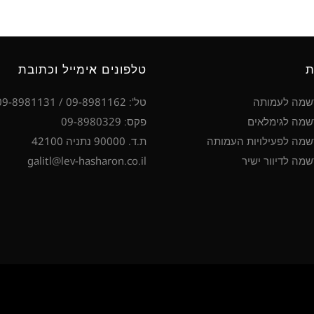
ת
טלפונים אימייל וכתובת
שמה לעמותה
טל': 09-8981162 / 09-8981131
מה לגימלאים
פקס: 09-8980329
מה לפעילויות העמותה
ת.ד. 90000 נתניה 42100
מה לדיוור ישיר
galitl@lev-hasharon.co.il