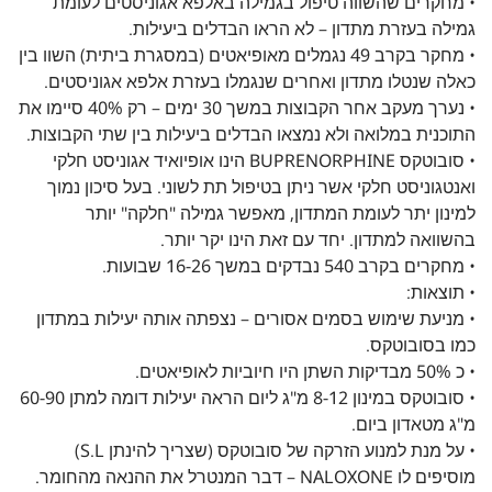
• מחקרים שהשווה טיפול בגמילה באלפא אגוניסטים לעומת
גמילה בעזרת מתדון – לא הראו הבדלים ביעילות.
• מחקר בקרב 49 נגמלים מאופיאטים (במסגרת ביתית) השוו בין
כאלה שנטלו מתדון ואחרים שנגמלו בעזרת אלפא אגוניסטים.
• נערך מעקב אחר הקבוצות במשך 30 ימים – רק 40% סיימו את
התוכנית במלואה ולא נמצאו הבדלים ביעילות בין שתי הקבוצות.
• סובוטקס BUPRENORPHINE הינו אופיואיד אגוניסט חלקי
ואנטגוניסט חלקי אשר ניתן בטיפול תת לשוני. בעל סיכון נמוך
למינון יתר לעומת המתדון, מאפשר גמילה "חלקה" יותר
בהשוואה למתדון. יחד עם זאת הינו יקר יותר.
• מחקרים בקרב 540 נבדקים במשך 16-26 שבועות.
• תוצאות:
• מניעת שימוש בסמים אסורים – נצפתה אותה יעילות במתדון
כמו בסובוטקס.
• כ 50% מבדיקות השתן היו חיוביות לאופיאטים.
• סובוטקס במינון 8-12 מ"ג ליום הראה יעילות דומה למתן 60-90
מ"ג מטאדון ביום.
• על מנת למנוע הזרקה של סובוטקס (שצריך להינתן S.L)
מוסיפים לו NALOXONE – דבר המנטרל את ההנאה מהחומר.