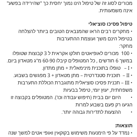
מכורים לסוג זה של טיפול הינו נמוך יחסית כך "שהירידה בפשע"
אינה משמעותית.
טיפול פסיכו סוציאלי
• מחקרים רבים הראו שהמנבאים הטובים ביותר להצלחה
בטיפול הינם משך ועוצמת ההתערבות
מחקר:
• 100 מכורים לאופיאטים חולקו אקראית ל 3 קבוצות שטופלו
במשך 6 חודשים , כל המטופלים קיבלו 60-90 מ"ג מטאדון ביום.
• I – טופלו בתוכנית מינימאלית + מתן מתדון.
• II – תוכנית סטנדרטית – מתן מטאדון + 3 מפגשים בשבוע.
• III – תכנית פסיכו סוציאלית מתוגברת הכוללת התערבות
משפחתית, יעוץ יומי, טיפול בבעיות
• היום יום בבית (חיפוש עבודה וכו'). המטופלים בקבוצה זו
הגיעו רק פעם בשבוע למרות
• ההצעות לתדירות גבוהה יותר.
תוצאות:
• נמדד על פי הימנעות משימוש בקוקאין ואופי אטים למשך שנה