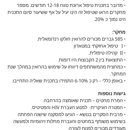
• מדובר בתכנית טיפול ארוכת טווח 12-18 חודשים. מספר
מחקרים הראו שטיפול זה הינו יעיל על אף ששיעור סיום התכנית
הינו נמוך כ 20%.
מחקר:
• 585 גברים מכורים להרואין חולקו רנדומאלית.
• I טיפול אחזקתי במטאדון
• II קהילה טיפולית.
• התוצאות בין 2 הקבוצות היו דומות.
• כמחצית מהמשתתפים דיווחו על שימוש בהרואין במהלך שנת
המחקר.
• באופן כללי – רק כ 6-10% התמידו בתכנית שאליה התחייבו.
גישות נוספות
• המרת מחטים – תכנית שאומצה בהרחבה.
• המטרה העיקרית- למנוע העברת HIV והפטיטיס.
• מרבית הסקרים בנושא – הגיעו למסקנה שישנה הפחתה
בשימוש משותף במחטים והעברת מחלות זיהומיות ולמעשה
מעודדים מכורים לפנות לעזרה.