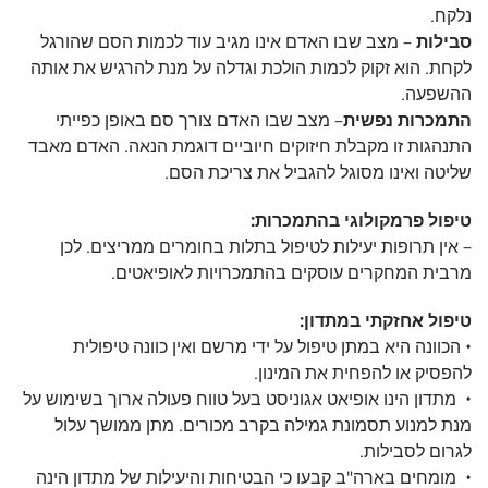
נלקח.
סבילות
– מצב שבו האדם אינו מגיב עוד לכמות הסם שהורגל
לקחת. הוא זקוק לכמות הולכת וגדלה על מנת להרגיש את אותה
ההשפעה.
התמכרות נפשית
– מצב שבו האדם צורך סם באופן כפייתי
התנהגות זו מקבלת חיזוקים חיוביים דוגמת הנאה. האדם מאבד
שליטה ואינו מסוגל להגביל את צריכת הסם.
טיפול פרמקולוגי בהתמכרות:
– אין תרופות יעילות לטיפול בתלות בחומרים ממריצים. לכן
מרבית המחקרים עוסקים בהתמכרויות לאופיאטים.
טיפול אחזקתי במתדון:
• הכוונה היא במתן טיפול על ידי מרשם ואין כוונה טיפולית
להפסיק או להפחית את המינון.
• מתדון הינו אופיאט אגוניסט בעל טווח פעולה ארוך בשימוש על
מנת למנוע תסמונת גמילה בקרב מכורים. מתן ממושך עלול
לגרום לסבילות.
• מומחים בארה"ב קבעו כי הבטיחות והיעילות של מתדון הינה