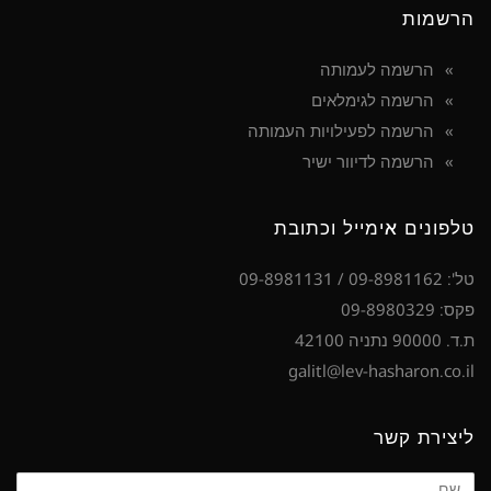
הרשמות
הרשמה לעמותה
הרשמה לגימלאים
הרשמה לפעילויות העמותה
הרשמה לדיוור ישיר
טלפונים אימייל וכתובת
טל': 09-8981162 / 09-8981131
פקס: 09-8980329
ת.ד. 90000 נתניה 42100
galitl@lev-hasharon.co.il
ליצירת קשר
שם