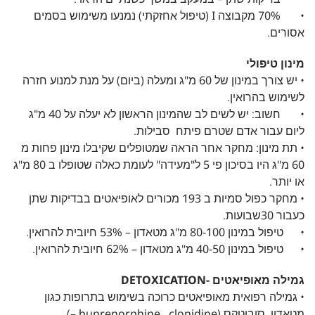
• 70% מקבוצה I (טיפול אחזקתי) נמנעו משימוש בסמים
אסורים.
מינון טיפולי
• יש צורך במינון של 60 מ"ג ומעלה (ביום) על מנת למנוע חזרה
לשימוש בהרואין.
• חשוב: יש לשים לב שהמינון הראשון לא יעלה על 40 מ"ג
ליום עבור אדם שטרם פיתח סבילות.
• תת מינון: מחקר אחר הראה שמטופלים שקיבלו מינון פחות מ
60 מ"ג היו בסיכון פי 5 ל"מעידה" לעומת כאלה שטופלו ב 80 מ"ג
או יותר.
• מחקר כפול סמיות ב 193 מכורים לאופיאטים בבדיקות שתן
כעבור 30שבועות.
• טיפול במינון 80-100 מ"ג מטאדון – 53% חיובית להרואין.
• טיפול במינון 40-50 מ"ג מטאדון – 62% חיובית להרואין.
גמילה מאופיאטים -DETOXICATION
• גמילה רפואית מאופיאטים כרוכה בשימוש בתרופות כגון
מטאדון. סובוטקס (buprenorphine,, clonidine –).