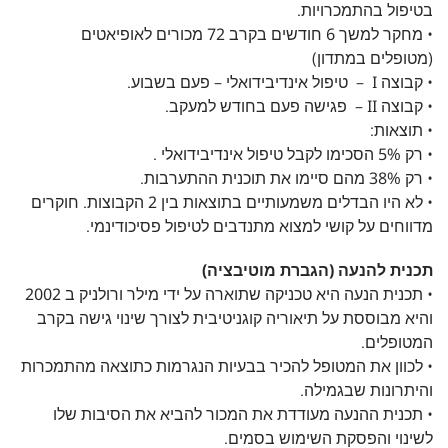
בטיפול בהתמכרויות.
• מחקר למשך 6 חודשים בקרב 72 מכורים לאופיאטים
(מטופלים במתדון)
• קבוצה I – טיפול אינדיבידואלי – פעם בשבוע.
• קבוצה II – פגישה פעם בחודש למעקב.
• תוצאות:
• רק 5% הסכימו לקבל טיפול אינדיבידואלי .
• רק 38% מהם סיימו את תוכנית ההתערבות.
• לא היו הבדלים משמעותיים בתוצאות בין 2 הקבוצות. חוקרים
מדווחים על קושי למצוא מתנדבים לטיפול פסיכודינמי.
תכנית להנעה (הגברת מוטיבציה)
• תכנית הנעה היא טכניקה שתוארה על ידי מילר ורולניק ב 2002
והיא מבוססת על תיאוריה קוגניטיבית לצורך שינוי גישה בקרב
המטופלים.
• לכוון את המטופל להכיר בבעיות הנגרמות כתוצאה מהתמכרות
והיתרונות שבגמילה.
• תכנית ההנעה מעודדת את המכור להביא את הסיבות שלו
לשינוי והפסקת השימוש בסמים.