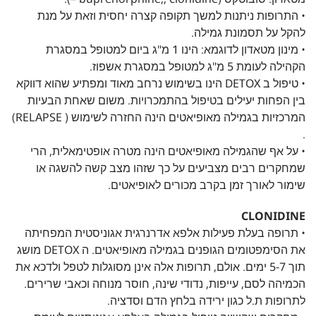
• התרופות ניתנות למשך תקופה קצרה יחסית וזאת על מנת
להקל על תסמונת גמילה.
• מינון מטאדון לדוגמא: הינו 1 מ"ג ביום למטופל במסגרת
הקהילה לעומת 5 מ"ג למטופל במסגרת אשפוז.
• טיפול ב DETOX הינו בשימוש נרחב מאוד ומפתיע שהוא דווקא
בין הפחות יעילים בטיפול בהתמכרויות. משום שאחת הבעיות
המרכזיות בגמילה מאופיאטים הינה החזרה לשימוש ( RELAPSE)
.
• על אף שהגמילה מאופיאטים הינה מטרה אופטימאלית, הרי
שמחקרים רבים מצביעים על כך שזהו מצב קשה להשגה או
שימור לאורך זמן בקרב מכורים לאופיאטים.
CLONIDINE
• תרופה בעלת פעילות אלפא אדרנרגית אגוניסטית המפחיתה
את הסימפטומים הגופנים בגמילה מאופיאטים. ה DETOX מושג
תוך 5-7 ימים. אולם, תרופות אלה אינן מסוגלות לטפל ולדכא את
הכמיהה לסם, עייפות, נדודי שינה, חוסר מנוחה וכאבי שרירים.
לתרופות ת.ל כגון ירידה בלחץ הדם וסדציה.