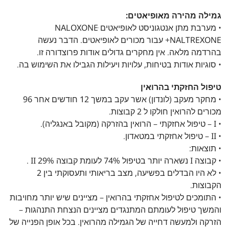
גמילה מהירה מאופיאטים:
• מערבת מתן אנטגוניסט לאופיאטים NALOXONEּ
NALTREXONE+ עבור מכורים לאופיאטים. הדבר נעשה
בהרדמה מלאה. אין מחקרים גדולים אודות פרוצדורה זו.
• סוגיות אודות בטיחות, עלויות ויעילות הגבילו את השימוש בה.
טיפול החזקתי בהרואין
• מחקר מעקב (לונדון) אשר עקב במשך 12 חודשים אחר 96
מכורים להרואין חולקו ל 2 קבוצות.
• I – טיפול אחזקתי – הרואין בהזרקה (מקובל באנגליה).
• II – טיפול אחזקתי במטאדון.
• תוצאות:
• קבוצה I נשארה יותר בטיפול 74% לעומת קבוצה II 29% .
• לא היו הבדלים בפשיעה, מצב בריאותי ותעסוקתי בין 2
הקבוצות.
• התומכים לטיפול אחזקתי בהרואין – מציינים שיש יותר מחויבות
והמשך טיפול לעומתם המתנגדים מציינים הנצחת התנהגות –
הזרקה ולמעשה דחייה של הגמילה מהרואין. בכל אופן הפנייה של