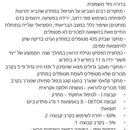
ברורה וחד משמעית.
• מחקרים רבים הצביעו על הטיפול במתדון שהביא יתרונות
להפחתה בשימוש סמי רחוב, ירידה בפשיעה, זיהומים בדם
(מחטים) ושיפור כללי במצב הבריאותי, הסוציאלי ועלייה בתוחלת
החיים וזאת בהשוואה למכורים לא מטופלים.
• מחקר שבדק 435 מטופלים במתדון (ערכו בדיקת שתן
להימצאות סמים).
• כמחצית הפסיקו נטילת הרואין במהלך שנה. הממוצע של "ימי
פשע" ירדו מ 11 בחודש ל 4 בחודש.
• מחקרי מעקב גדולים מצאו שהסיכון ל HIV היה גדול פי 5 בקרב
מכורים שלא מטופלים לעומת מטופלים במתדון.
• מחקר קלאסי שנערך בהונג קונג (כפול סמיות) שנערך בקרב
100 מכורים להרואין – נעשתה חלוקה אקראית:
• קבוצה I – לטיפול אחזקתי – מתדון.
• קבוצה II – DETOX באמצעות 1 מ"ג מתדון ביום
• תוצאות:
• 60% – חזרה לשימוש בקרב קבוצה- 2.
• 5% – בקרב קבוצה- 1.
• בדיקות שתן – במעקב במשך כשנתיים הראו :