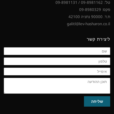
טל': 09-8981162 / 09-8981131
פקס: 09-8980329
ת.ד. 90000 נתניה 42100
galitl@lev-hasharon.co.il
ליצירת קשר
שם
טלפון
אימייל
תוכן
ההודעה
שליחה