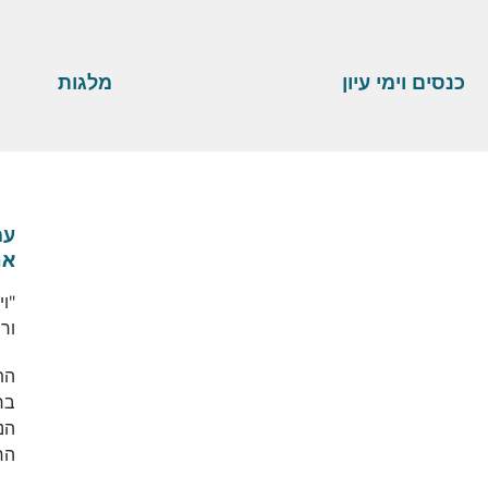
כנסים וימי עיון
מלגות
עמ
אח
"ו
ור
הת
בר
הנ
הח