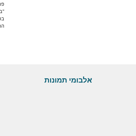
פר
"ב
בפ
הר
אלבומי תמונות