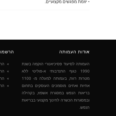
• יוזמת מפגשים מקצועיים.
אודות העמותה
הרשמו
העמותה לסיעוד פסיכיאטרי הוקמה בשנת
הר
1990 כגוף התנדבותי א-פוליטי ללא
הרש
מטרות רווח, בעמותה למעלה מ- 1100
הרש
אחיות ואחים מוסמכים העוסקים בתחום
הרש
בריאות הנפש במסגרת אשפוז, בקהילה
ובמסגרות הכשרה לחינוך מקצועי בבריאות
הנפש.