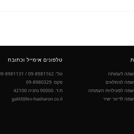
ת
טלפונים אימייל וכתובת
שמה לעמותה
טל': 09-8981162 / 09-8981131
מה לגימלאים
פקס: 09-8980329
מה לפעילויות העמותה
ת.ד. 90000 נתניה 42100
מה לדיוור ישיר
galitl@lev-hasharon.co.il