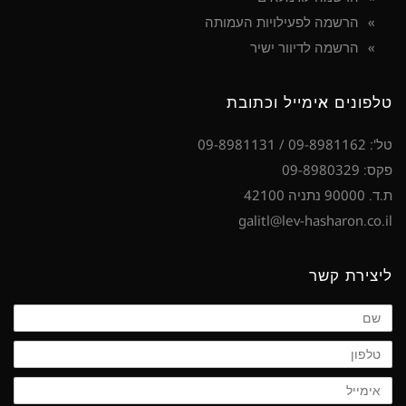
הרשמה לפעילויות העמותה
הרשמה לדיוור ישיר
טלפונים אימייל וכתובת
טל': 09-8981162 / 09-8981131
פקס: 09-8980329
ת.ד. 90000 נתניה 42100
galitl@lev-hasharon.co.il
ליצירת קשר
שם
טלפון
אימייל