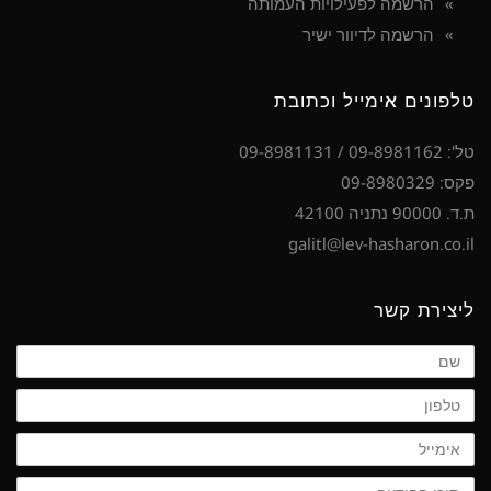
הרשמה לפעילויות העמותה
הרשמה לדיוור ישיר
טלפונים אימייל וכתובת
טל': 09-8981162 / 09-8981131
פקס: 09-8980329
ת.ד. 90000 נתניה 42100
galitl@lev-hasharon.co.il
ליצירת קשר
שם
טלפון
אימייל
תוכן