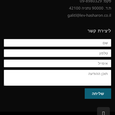
פקס: 09-8980329
ת.ד. 90000 נתניה 42100
galitl@lev-hasharon.co.il
ליצירת קשר
שם
טלפון
אימייל
תוכן
ההודעה
שליחה
גלילה