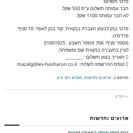
פרטי תשלום:
חבר עמותה תשלום ע"ס 550 שקל.
לא חבר עמותה 1100 שקל.
פרטי בנק לבצוע העברה בנקאית: קוד בנק לאומי: 10 סניף
פרדסיה,
מספר סניף: 706 מספר חשבון : 01001925
לציין בהעברה בנקאית שם ומשפחה.
 תאריך בצוע תשלום : ________
 טופס ההרשמה לשלוח : mazalg@lev-hasharon.co.il
פורסם ב:
ארועים וחדשות
,
כנסים וימי עיון
« הקודם
ארועים וחדשות
כנס חוסן שנתי במצוקי דרגות