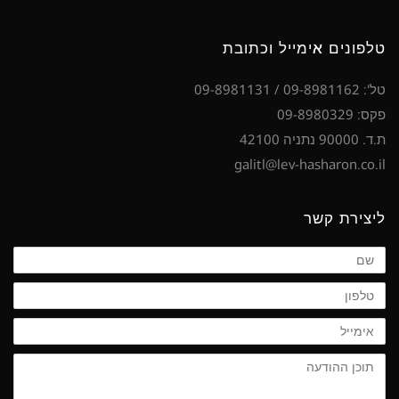
טלפונים אימייל וכתובת
טל': 09-8981162 / 09-8981131
פקס: 09-8980329
ת.ד. 90000 נתניה 42100
galitl@lev-hasharon.co.il
ליצירת קשר
שם
טלפון
אימייל
תוכן
ההודעה