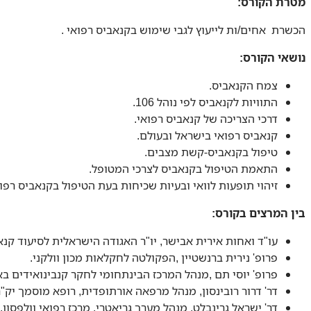
מטרת הקורס:
הכשרת ‏ אחים/ות‏ לייעוץ לגבי שימוש בקנאביס רפואי .
נושאי הקורס:
צמח הקנאביס.
התוויות לקנאביס לפי נוהל 106.
דרכי הצריכה של קנאביס רפואי.
קנאביס רפואי בישראל ובעולם.
טיפול בקנאביס-קשת מצבים.
התאמת הטיפול בקנאביס לצרכי המטופל.
זיהוי תופעות לוואי ובעיות שכיחות בעת הטיפול בקנאביס רפ
בין המרצים בקורס:
עו"ד ואחות אירית אבישר, יו"ר האגודה הישראלית לסיעוד קנא
פרופ' נירית ברנשטיין ,הפקולטה לחקלאות מכון וולקני.
פרופ' יוסי תם ,מנהל המרכז הבינתחומי לחקר קנבינואידים בא
דר' דרור רובינסון, מנהל מרפאה אורתופדית, רופא מוסמך יק"ר
דר' ישראל גרינבלט, מנהל מערך גריאטרי. מרכז רפואי וולפסון.