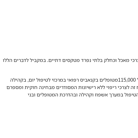
צרכי מאכל וכחלק בלתי נפרד מטקסים דתיים. במקביל לדברים הללו
מתחילת המאה ה-21 קיימת עלייה דרסטית במספר המשתמשים בקנאביס כתרופה- "קנאביס רפואי". במדינת ישראל של היום, ישנם מעל 115,000מטופלים בקנאביס רפואי במרכזי לטיפול יום, בקהילה
ד הבריאות . כאשר בערכה גסה ידוע על כ1000000 אנשים שמשתמשים בצמח זה לצרכי ריפוי ללא רישיונות המסודרים מבחינה חוקית ומספרם
הטיפול במערך אשפוז וקהילה ובהדרכת המטופלים ובני