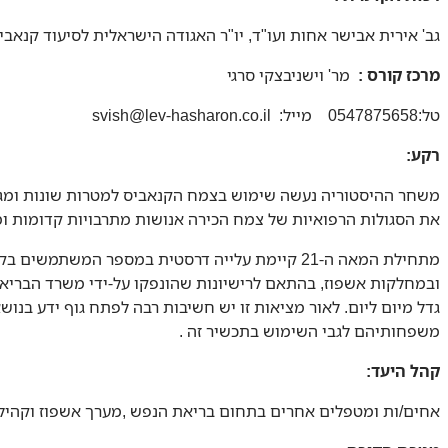
גב' אירית אבישר אחות ועו"ד, יו"ר האגודה הישראלית לסיעוד קנאביס
מרכז קורס :
מר' וישניבצקי סרגי
טל:0547875658 מייל: svish@lev-hasharon.co.il
רקע:
משחר ההיסטוריה נעשה שימוש בצמח הקנאביס למטרות שונות ומגוונו
את הסגולות הרפואיות של צמח הכירה אנושות מתרבויות קדומות וממ
גדל מיום ליום. לאור מציאות זו יש חשיבות רבה לפתח גוף ידע בנ
משפחותיהם לגבי השימוש בתכשיר זה .
קהל היעד:
אחים/ות ומטפלים אחרים בתחום בריאת הנפש ,מערך אשפוז וקהיל