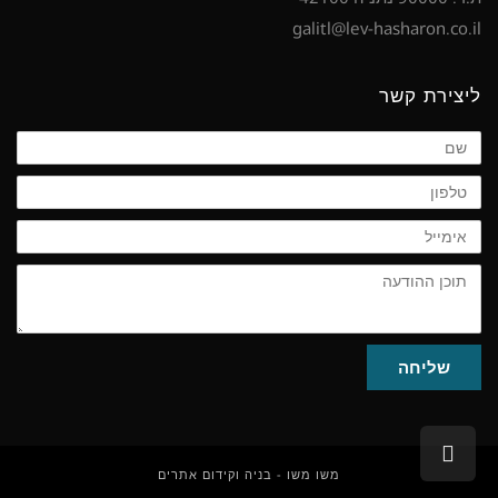
galitl@lev-hasharon.co.il
ליצירת קשר
שם
טלפון
אימייל
תוכן
ההודעה
שליחה
גלילה
לראש
משו משו - בניה וקידום אתרים
העמוד