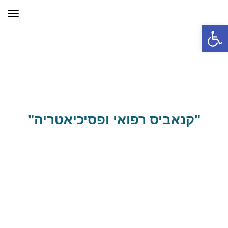
תפר
פתח סרגל נגישות
"קנאביס רפואי ופסיכיאטריה"