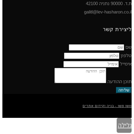
ת.ד. 90000 נתניה 42100
galitl@lev-hasharon.co.il
ליצירת קשר
שם
טלפון
אימייל
תוכן ההודעה
שליחה
משו משו - בניה וקידום אתרים
גלילה