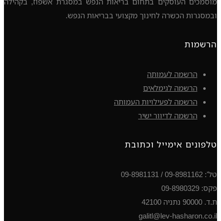
מוסמכים העוסקים בתחום בריאות הנפש במסגרת אשפוז, בקהילה
ובמסגרות הכשרה לחינוך מקצועי בבריאות הנפש.
הרשמות
הרשמה לעמותה
הרשמה לגימלאים
הרשמה לפעילויות העמותה
הרשמה לדיוור ישיר
טלפונים אימייל וכתובת
טל': 09-8981162 / 09-8981131
פקס: 09-8980329
ת.ד. 90000 נתניה 42100
galitl@lev-hasharon.co.il