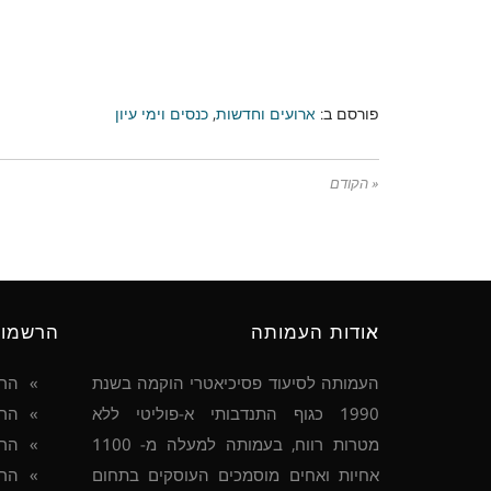
פורסם ב:
ארועים וחדשות
,
כנסים וימי עיון
« הקודם
אודות העמותה
הרשמו
העמותה לסיעוד פסיכיאטרי הוקמה בשנת
הר
1990 כגוף התנדבותי א-פוליטי ללא
הרש
מטרות רווח, בעמותה למעלה מ- 1100
הרש
אחיות ואחים מוסמכים העוסקים בתחום
הרש