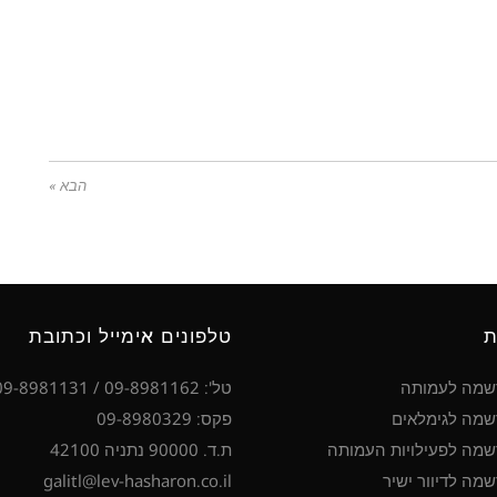
הבא »
ת
טלפונים אימייל וכתובת
שמה לעמותה
טל': 09-8981162 / 09-8981131
מה לגימלאים
פקס: 09-8980329
מה לפעילויות העמותה
ת.ד. 90000 נתניה 42100
מה לדיוור ישיר
galitl@lev-hasharon.co.il