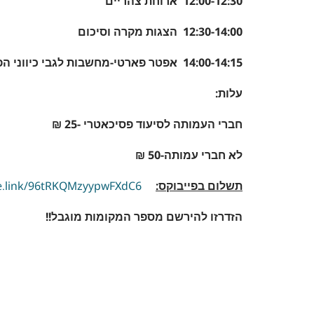
12:00-12:30 ארוחת צהריים
12:30-14:00 הצגות מקרה וסיכום
14:00-14:15 אפטר פארטי-מחשבות לגבי כיווני הפורום
עלות:
חברי העמותה לסיעוד פסיכאטרי -25 ₪
לא חברי עמותה-50 ₪
תשלום בפייבוקס:
e.link/96tRKQMzyypwFXdC6
הזדרזו להירשם מספר המקומות מוגבל!!