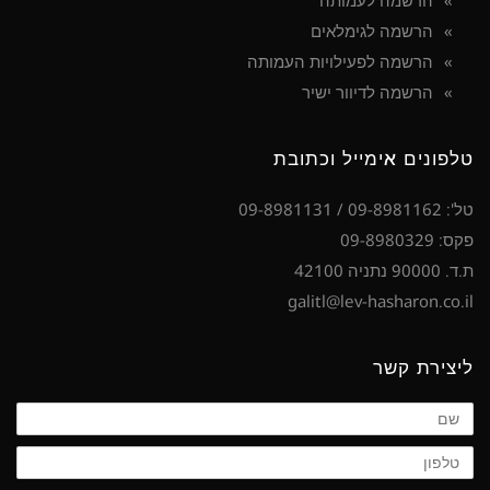
הרשמה לעמותה
הרשמה לגימלאים
הרשמה לפעילויות העמותה
הרשמה לדיוור ישיר
טלפונים אימייל וכתובת
טל': 09-8981162 / 09-8981131
פקס: 09-8980329
ת.ד. 90000 נתניה 42100
galitl@lev-hasharon.co.il
ליצירת קשר
שם
טלפון