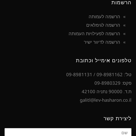
הרשמות
הרשמה לעמותה
הרשמה לגימלאים
הרשמה לפעילויות העמותה
הרשמה לדיוור ישיר
טלפונים אימייל וכתובת
טל': 09-8981162 / 09-8981131
פקס: 09-8980329
ת.ד. 90000 נתניה 42100
galitl@lev-hasharon.co.il
ליצירת קשר
שם