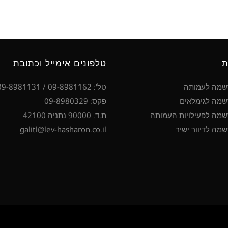
ת
טלפונים אימייל וכתובת
שמה לעמותה
טל': 09-8981162 / 09-8981131
מה לגימלאים
פקס: 09-8980329
מה לפעילויות העמותה
ת.ד. 90000 נתניה 42100
מה לדיוור ישיר
galitl@lev-hasharon.co.il