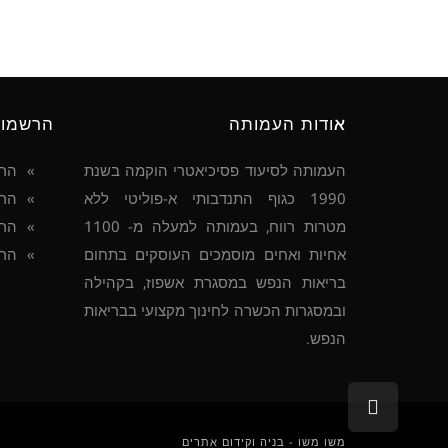
אודות העמותה
הרשמו
העמותה לסיעוד פסיכיאטרי הוקמה בשנת
הר
1990 כגוף התנדבותי א-פוליטי ללא
הרש
מטרות רווח, בעמותה למעלה מ- 1100
הרש
אחיות ואחים מוסמכים העוסקים בתחום
הרש
בריאות הנפש במסגרת אשפוז, בקהילה
ובמסגרות הכשרה לחינוך מקצועי בבריאות
הנפש.
גלילה
לראש
העמוד
משו משו - בניה וקידום אתרים