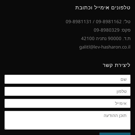
טלפונים אימייל וכתובת
טל': 09-8981162 / 09-8981131
פקס: 09-8980329
ת.ד. 90000 נתניה 42100
galitl@lev-hasharon.co.il
ליצירת קשר
שם
טלפון
אימייל
תוכן
ההודעה