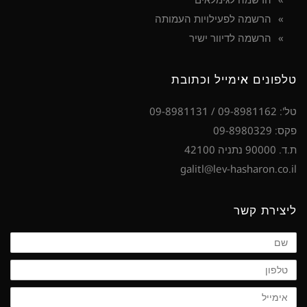
הרשמה לפעילויות העמותה
הרשמה לדיוור ישיר
טלפונים אימייל וכתובת
טל': 09-8981162 / 09-8981131
פקס: 09-8980329
ת.ד. 90000 נתניה 42100
galitl@lev-hasharon.co.il
ליצירת קשר
שם
טלפון
אימייל